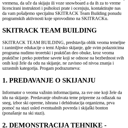
vremena, da uče da skijaju ili voze snowboard a da ih za to vreme
licencirani instruktori i psiholozi prate i ocenjuju, kontaktirajte nas
da vam pošaljemo specijalnu SKITRACK Team Building ponudu
programskih aktivnosti koje sprovodimo na SKITRACKu.
SKITRACK TEAM BUILDING
SKITRACK TEAM BUILDING, predstavlja oblik veoma temeljne
i zanimljive edukacije o temi Alpsko skijanje, gde svim polaznicima
programa nudimo teoretski i praktičan deo obuke, kroz veoma
praktične i preko potrebne savete koji se odnose na bezbednost svih
onih koji žele da odu na skijanje, ne zavisno od nivoa znanja i
uzrastnih kategorija. Progam podrazumeva:
1. PREDAVANJE O SKIJANJU
Informator o veoma važnim informacijama, za sve one koji žele da
idu na skijanje. Predavanje obuhvata teme pripreme za odlazak na
sneg, izbor ski opreme, ishrana i dehidratacija organizma, prva
pomoć na stazi usled eventualnih povreda i skijaški bonton
(ponašanje na ski stazi).
2. DEMONSTRACIJA TEHNIKE -