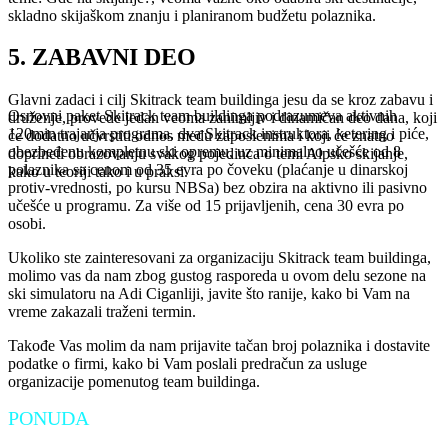
skladno skijaškom znanju i planiranom budžetu polaznika.
5. ZABAVNI DEO
Glavni zadaci i cilj Skitrack team buildinga jesu da se kroz zabavu i
Osnovni paket Skitrack team buildinga podrazumeva aktivnih
druženje, provede jedan veoma zanimljiv i dinamičan deo dana, koji
120min trajanja programa, dva Skitrack instruktora, ketering i piće,
će dodatno učvrstiti odnos među zaposlenima i koji će znatno
obezbeđenu kompletnu ski opremu, uz minimalno učešće od 8
doprineti obrazovanju svakog pojedinca o temi Alpsko skijanje,
polaznika sa cenom od 35 evra po čoveku (plaćanje u dinarskoj
kako u teoriji tako i u praksi.
protiv-vrednosti, po kursu NBSa) bez obzira na aktivno ili pasivno
učešće u programu. Za više od 15 prijavljenih, cena 30 evra po
osobi.
Ukoliko ste zainteresovani za organizaciju Skitrack team buildinga,
molimo vas da nam zbog gustog rasporeda u ovom delu sezone na
ski simulatoru na Adi Ciganliji, javite što ranije, kako bi Vam na
vreme zakazali traženi termin.
Takođe Vas molim da nam prijavite tačan broj polaznika i dostavite
podatke o firmi, kako bi Vam poslali predračun za usluge
organizacije pomenutog team buildinga.
PONUDA