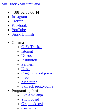
Ski Track - Ski simulator
+381 62 55 00 44
Instagram
Twitter
Facebook
YouTube
Srpski
|
English
O nama
O SkiTrack-u
Istorijat
Novosti
Instruktori
Partneri
Utisci
Osiguranje od povreda
Press
Marketing
Skitrack proizvodnja
Programi i paketi
Škola skijanja
Snowboard
Grupni časovi
Cenovnik