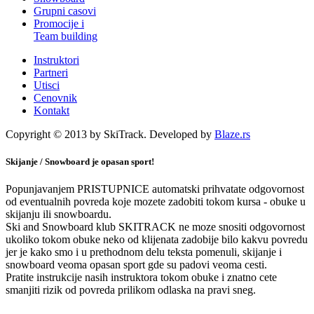
Grupni casovi
Promocije i
Team building
Instruktori
Partneri
Utisci
Cenovnik
Kontakt
Copyright © 2013 by SkiTrack. Developed by
Blaze.rs
Skijanje / Snowboard je opasan sport!
Popunjavanjem PRISTUPNICE automatski prihvatate odgovornost
od eventualnih povreda koje mozete zadobiti tokom kursa - obuke u
skijanju ili snowboardu.
Ski and Snowboard klub SKITRACK ne moze snositi odgovornost
ukoliko tokom obuke neko od klijenata zadobije bilo kakvu povredu
jer je kako smo i u prethodnom delu teksta pomenuli, skijanje i
snowboard veoma opasan sport gde su padovi veoma cesti.
Pratite instrukcije nasih instruktora tokom obuke i znatno cete
smanjiti rizik od povreda prilikom odlaska na pravi sneg.