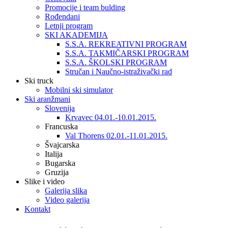
Promocije i team bulding
Rođendani
Letnji program
SKI AKADEMIJA
S.S.A. REKREATIVNI PROGRAM
S.S.A. TAKMIČARSKI PROGRAM
S.S.A. ŠKOLSKI PROGRAM
Stručan i Naučno-istraživački rad
Ski truck
Mobilni ski simulator
Ski aranžmani
Slovenija
Krvavec 04.01.-10.01.2015.
Francuska
Val Thorens 02.01.-11.01.2015.
Švajcarska
Italija
Bugarska
Gruzija
Slike i video
Galerija slika
Video galerija
Kontakt