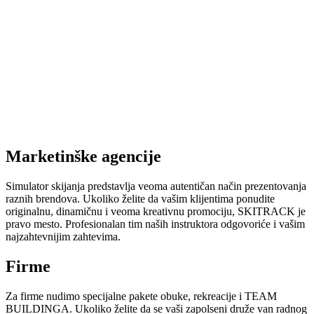
Marketinške agencije
Simulator skijanja predstavlja veoma autentičan način prezentovanja
raznih brendova. Ukoliko želite da vašim klijentima ponudite
originalnu, dinamičnu i veoma kreativnu promociju, SKITRACK je
pravo mesto. Profesionalan tim naših instruktora odgovoriće i vašim
najzahtevnijim zahtevima.
Firme
Za firme nudimo specijalne pakete obuke, rekreacije i TEAM
BUILDINGA. Ukoliko želite da se vaši zapolseni druže van radnog