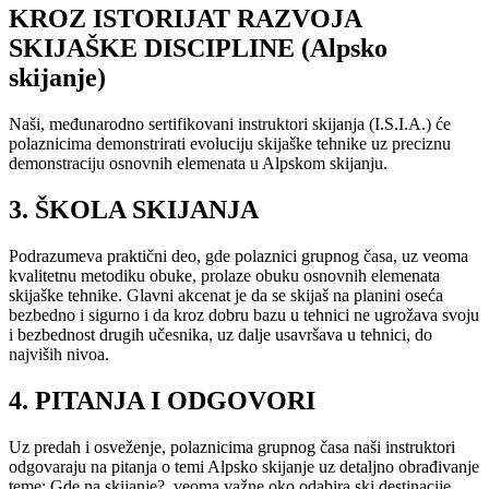
KROZ ISTORIJAT RAZVOJA
SKIJAŠKE DISCIPLINE (Alpsko
skijanje)
Naši, međunarodno sertifikovani instruktori skijanja (I.S.I.A.) će
polaznicima demonstrirati evoluciju skijaške tehnike uz preciznu
demonstraciju osnovnih elemenata u Alpskom skijanju.
3. ŠKOLA SKIJANJA
Podrazumeva praktični deo, gde polaznici grupnog časa, uz veoma
kvalitetnu metodiku obuke, prolaze obuku osnovnih elemenata
skijaške tehnike. Glavni akcenat je da se skijaš na planini oseća
bezbedno i sigurno i da kroz dobru bazu u tehnici ne ugrožava svoju
i bezbednost drugih učesnika, uz dalje usavršava u tehnici, do
najviših nivoa.
4. PITANJA I ODGOVORI
Uz predah i osveženje, polaznicima grupnog časa naši instruktori
odgovaraju na pitanja o temi Alpsko skijanje uz detaljno obrađivanje
teme: Gde na skijanje?, veoma važne oko odabira ski destinacije,