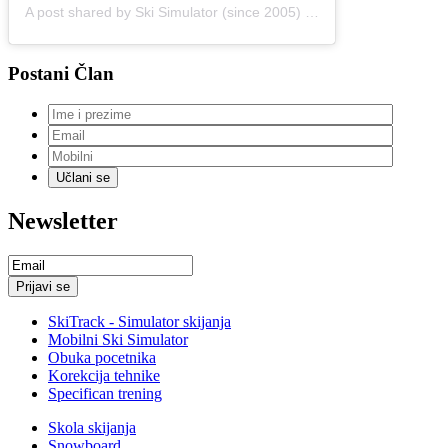
A post shared by Ski Simulator (since 2005) (@skitrack)
Postani Član
Newsletter
SkiTrack - Simulator skijanja
Mobilni Ski Simulator
Obuka pocetnika
Korekcija tehnike
Specifican trening
Skola skijanja
Snowboard