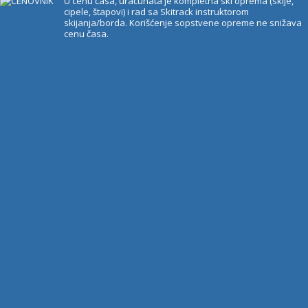
U cenu časa, uračunata je kompletna ski oprema (skije,
cipele, štapovi) i rad sa Skitrack instruktorom
skijanja/borda. Korišćenje sopstvene opreme ne snižava
cenu časa.