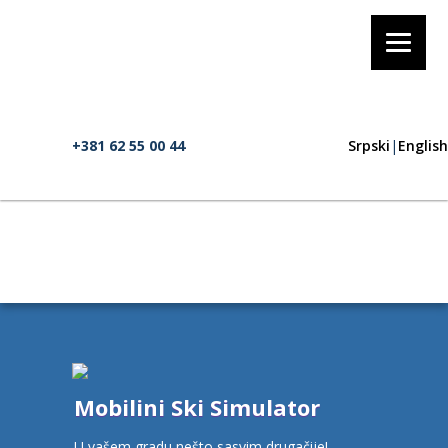
+381 62 55 00 44
Srpski
|
English
Mobilini Ski Simulator
U vašem gradu nešto sasvim drugačije!