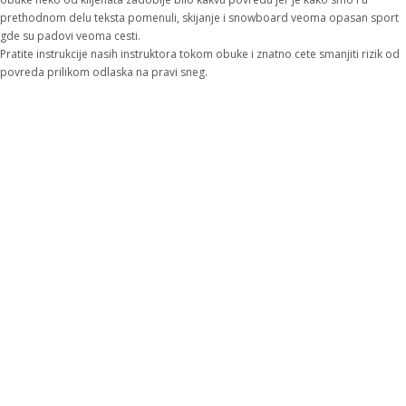
prethodnom delu teksta pomenuli, skijanje i snowboard veoma opasan sport
gde su padovi veoma cesti.
Pratite instrukcije nasih instruktora tokom obuke i znatno cete smanjiti rizik od
povreda prilikom odlaska na pravi sneg.