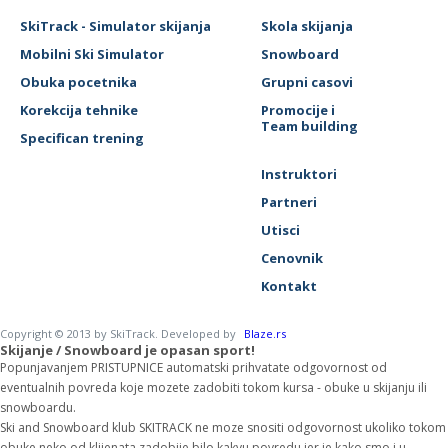
SkiTrack - Simulator skijanja
Skola skijanja
Mobilni Ski Simulator
Snowboard
Obuka pocetnika
Grupni casovi
Korekcija tehnike
Promocije i
Team building
Specifican trening
Instruktori
Partneri
Utisci
Cenovnik
Kontakt
Copyright © 2013 by SkiTrack. Developed by
Blaze.rs
Skijanje / Snowboard je opasan sport!
Popunjavanjem PRISTUPNICE automatski prihvatate odgovornost od
eventualnih povreda koje mozete zadobiti tokom kursa - obuke u skijanju ili
snowboardu.
Ski and Snowboard klub SKITRACK ne moze snositi odgovornost ukoliko tokom
obuke neko od klijenata zadobije bilo kakvu povredu jer je kako smo i u