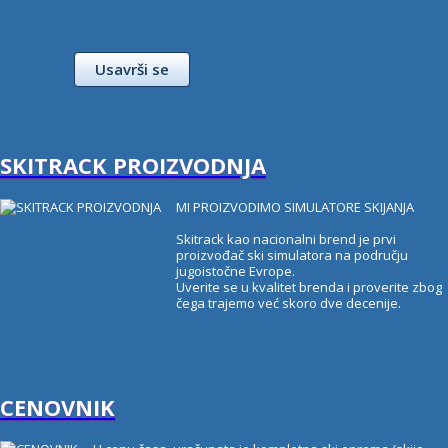
Usavrši se
SKITRACK PROIZVODNJA
MI PROIZVODIMO SIMULATORE SKIJANJA
Skitrack kao nacionalni brend je prvi
proizvođač ski simulatora na području
jugoistočne Evrope.
Uverite se u kvalitet brenda i proverite zbog
čega trajemo već skoro dve decenije.
CENOVNIK