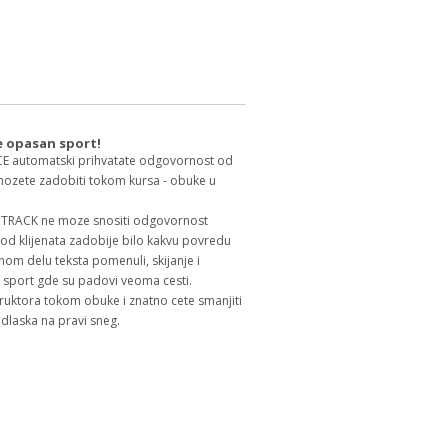
e opasan sport!
E automatski prihvatate odgovornost od
mozete zadobiti tokom kursa - obuke u
ITRACK ne moze snositi odgovornost
d klijenata zadobije bilo kakvu povredu
nom delu teksta pomenuli, skijanje i
port gde su padovi veoma cesti.
struktora tokom obuke i znatno cete smanjiti
odlaska na pravi sneg.