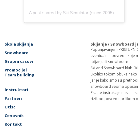
A post shared by Ski Simulator (since 2005) (@skitrack)
Skola skijanja
Skijanje / Snowboard j
Popunjavanjem PRISTUPNIC
Snowboard
eventualnih povreda koje 
Grupni casovi
skijanju ili snowboardu.
Ski and Snowboard klub SK
Promocije i
ukoliko tokom obuke neko o
Team building
jer je kako smo i u prethod
snowboard veoma opasan s
Instruktori
Pratite instrukcije nasih in
Partneri
rizik od povreda prilikom 
Utisci
Cenovnik
Kontakt