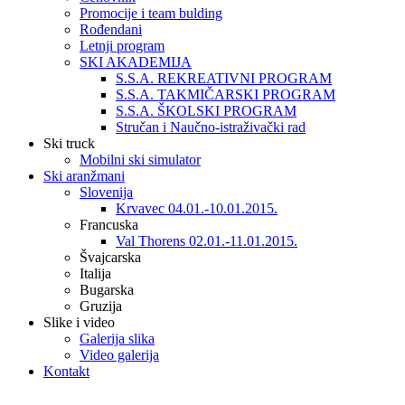
Promocije i team bulding
Rođendani
Letnji program
SKI AKADEMIJA
S.S.A. REKREATIVNI PROGRAM
S.S.A. TAKMIČARSKI PROGRAM
S.S.A. ŠKOLSKI PROGRAM
Stručan i Naučno-istraživački rad
Ski truck
Mobilni ski simulator
Ski aranžmani
Slovenija
Krvavec 04.01.-10.01.2015.
Francuska
Val Thorens 02.01.-11.01.2015.
Švajcarska
Italija
Bugarska
Gruzija
Slike i video
Galerija slika
Video galerija
Kontakt