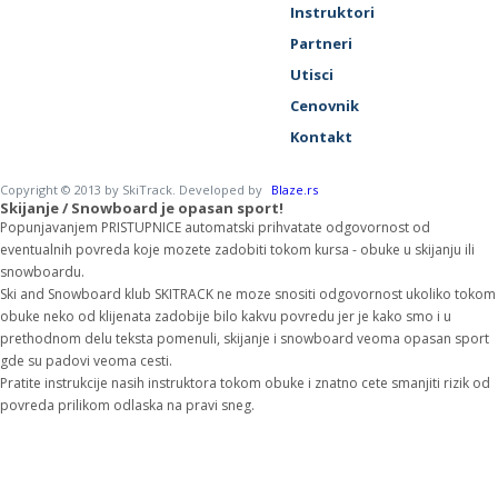
Instruktori
Partneri
Utisci
Cenovnik
Kontakt
Copyright © 2013 by SkiTrack. Developed by
Blaze.rs
Skijanje / Snowboard je opasan sport!
Popunjavanjem PRISTUPNICE automatski prihvatate odgovornost od
eventualnih povreda koje mozete zadobiti tokom kursa - obuke u skijanju ili
snowboardu.
Ski and Snowboard klub SKITRACK ne moze snositi odgovornost ukoliko tokom
obuke neko od klijenata zadobije bilo kakvu povredu jer je kako smo i u
prethodnom delu teksta pomenuli, skijanje i snowboard veoma opasan sport
gde su padovi veoma cesti.
Pratite instrukcije nasih instruktora tokom obuke i znatno cete smanjiti rizik od
povreda prilikom odlaska na pravi sneg.