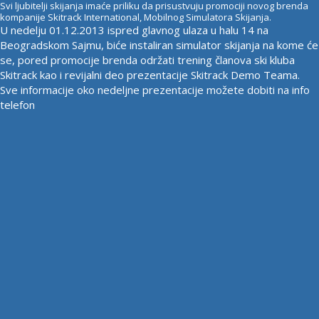
Svi ljubitelji skijanja imaće priliku da prisustvuju promociji novog brenda
kompanije Skitrack International, Mobilnog Simulatora Skijanja.
U nedelju 01.12.2013 ispred glavnog ulaza u halu 14 na
Beogradskom Sajmu, biće instaliran simulator skijanja na kome će
se, pored promocije brenda održati trening članova ski kluba
Skitrack kao i revijalni deo prezentacije Skitrack Demo Teama.
Sve informacije oko nedeljne prezentacije možete dobiti na info
telefon