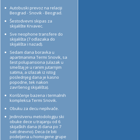
Autobuski prevoz na relaciji
Beograd - Snovik - Beograd.
Šestodvevni skipas za
skijalište Krvavec.
Sve neophone transfere do
skijališta (7 odlazaka do
skijališta i nazad).
Sedam dana boravka u
apartmanima Termi Snovik, sa
šest polupansiona (ulazak u
smeštaj je u ranim jutarnjim
satima, a izlazak iz istog
poslednjeg dana je kasno
popodne, tek nakon
završenog skijališta).
Korišćenje bazena i termalnih
kompleksa Termi Snovik.
Obuku za decu neplivače.
Jedinstvenu metodologiju ski
obuke dece u trajanju od 6
skijaških dana (6 dana po 7
sati dnevno). Deca će biti
podeljena u homogene grupe