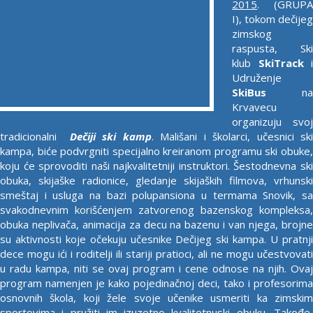
2015
. (GRUPA
I), tokom dečijeg
zimskog
raspusta, Ski
klub
SkiTrack
i
Udruženje
SkiBus
na
Krvavecu
organizuju svoj
tradicionalni
Dečiji ski kamp
. Mališani i školarci, učesnici sk
kampa, biće podvrgniti specijalno kreiranom programu ski obuke,
koju će sprovoditi naši najkvalitetniji instruktori. Šestodnevna ski
obuka, skijaške radionice, gledanje skijaških filmova, vrhunski
smeštaj i usluga na bazi polupansiona u termama Snovik, sa
svakodnevnim korišćenjem zatvorenog bazenskog kompleksa,
obuka neplivača, animacija za decu na bazenu i van njega, brojne
su aktivnosti koje očekuju učesnike Dečijeg ski kampa. U pratnji
dece mogu ići i roditelji ili stariji pratioci, ali ne mogu učestvovati
u radu kampa, niti se ovaj program i cene odnose na njih. Ovaj
program namenjen je kako pojedinačnoj deci, tako i profesorima
osnovnih škola, koji žele svoje učenike usmeriti ka zimskim
sportovima i pružiti im izuzetno kvalitetnuski obuku. Takođe,