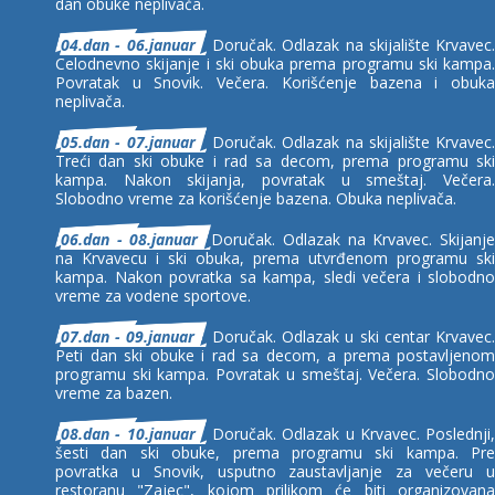
dan obuke neplivača.
04.dan - 06.januar
Doručak. Odlazak na skijalište Krvavec.
Celodnevno skijanje i ski obuka prema programu ski kampa.
Povratak u Snovik. Večera. Korišćenje bazena i obuka
neplivača.
05.dan - 07.januar
Doručak. Odlazak na skijalište Krvavec.
Treći dan ski obuke i rad sa decom, prema programu ski
kampa. Nakon skijanja, povratak u smeštaj. Večera.
Slobodno vreme za korišćenje bazena. Obuka neplivača.
06.dan - 08.januar
Doručak. Odlazak na Krvavec. Skijanj
na Krvavecu i ski obuka, prema utvrđenom programu ski
kampa. Nakon povratka sa kampa, sledi večera i slobodno
vreme za vodene sportove.
07.dan - 09.januar
Doručak. Odlazak u ski centar Krvavec
Peti dan ski obuke i rad sa decom, a prema postavljenom
programu ski kampa. Povratak u smeštaj. Večera. Slobodno
vreme za bazen.
08.dan - 10.januar
Doručak. Odlazak u Krvavec. Poslednji,
šesti dan ski obuke, prema programu ski kampa. Pre
povratka u Snovik, usputno zaustavljanje za večeru u
restoranu "Zajec", kojom prilikom će biti organizovana