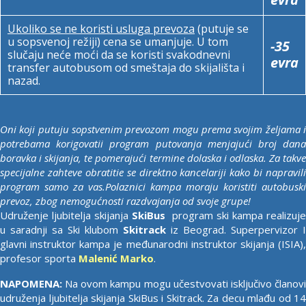
Ukoliko se ne koristi usluga prevoza
(putuje se
u sopsvenoj režiji) cena se umanjuje. U tom
-35
slučaju neće moći da se koristi svakodnevni
evra
transfer autobusom od smeštaja do skijališta i
nazad.
Oni koji putuju sopstvenim prevozom mogu prema svojim željama i
potrebama korigovatii program putovanja menjajući broj dana
boravka i skijanja, te pomerajući termine dolaska i odlaska. Za takve
specijalne zahteve obratitie se direktno kancelariji kako bi napravili
program samo za vas.Polaznici kampa moraju koristiti autobuski
prevoz, zbog nemogućnosti razdvajanja od svoje grupe!
Udruženje ljubitelja skijanja
SkiBus
program ski kampa realizuje
u saradnji sa Ski klubom
Skitrack
iz Beograd. Superpervizor I
glavni instruktor kampa je međunarodni instruktor skijanja (ISIA),
profesor sporta
Malenić Marko
.
NAPOMENA:
Na ovom kampu mogu učestvovati isključivo članovi
udruženja ljubitelja skijanja SkiBus i Skitrack. Za decu mlađu od 14