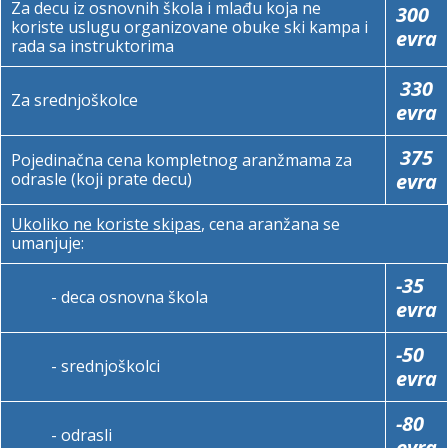
Za decu iz osnovnih škola i mlađu koja ne
300
koriste uslugu organizovane obuke ski kampa i
evra
rada sa instruktorima
330
Za srednjoškolce
evra
375
Pojedinačna cena kompletnog aranžmama za
odrasle (koji prate decu)
evra
Ukoliko ne koriste skipas
, cena aranžana se
umanjuje:
-35
- deca osnovna škola
evra
-50
- srednjoškolci
evra
-80
- odrasli
evra