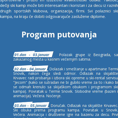
dečiji ski kamp može biti interesantan i koristan i za decu iz raznih
drugih sportskih klubova, organizacija, firmi. Svi polaznici ski
kampa, na kraju će dobiti odgovarajuće zaslužene diplome.
Program putovanja
01.dan - 03.januar
Polazak grupe iz Beograda, sa
zakazanog mesta u kasnim večernjim satima.
02.dan - 04.januar
Dolazak i smeštanje u apartmane Termi
Snovik, nakon čega sledi odmor. Odlazak na skijalište
Krvavec radi probanja i izbora ski opreme u ski-rental servisu
"Jecom" (kako se sutradan ne bi gubilo vreme za to i kako bi
se odmah krenulo sa skijaškom obukom i programom ski
kampa). Povratak u Terme Snovik. Slobodne vreme (bazen i
animacija). Večera. Noćenje.
03.dan - 05.januar
Doručak. Odlazak na skijalište Krvavec.
Ski obuka prema programu kampa. Povratak u Snovik.
Večera. Animacija i društvene igre na bazenu za decu. Prvi