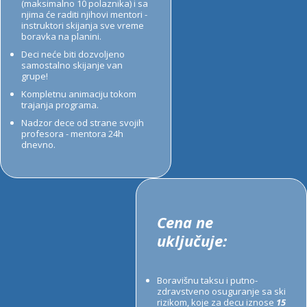
(maksimalno 10 polaznika) i sa
njima će raditi njihovi mentori -
instruktori skijanja sve vreme
boravka na planini.
Deci neće biti dozvoljeno
samostalno skijanje van
grupe!
Kompletnu animaciju tokom
trajanja programa.
Nadzor dece od strane svojih
profesora - mentora 24h
dnevno.
Cena ne
uključuje:
Boravišnu taksu i putno-
zdravstveno osuguranje sa ski
rizikom, koje za decu iznose
15