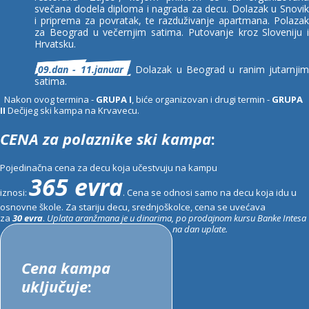
svečana dodela diploma i nagrada za decu. Dolazak u Snovik
i priprema za povratak, te razduživanje apartmana. Polazak
za Beograd u večernjim satima. Putovanje kroz Sloveniju i
Hrvatsku.
09.dan - 11.januar
Dolazak u Beograd u ranim jutarnjim
satima.
Nakon ovog termina -
GRUPA I
, biće organizovan i drugi termin -
GRUPA
II
Dečijeg ski kampa na Krvavecu.
CENA za polaznike ski kampa
:
Pojedinačna cena za decu koja učestvuju na kampu
365 evra
iznosi:
. Cena se odnosi samo na decu koja idu u
osnovne škole. Za stariju decu, srednjoškolce, cena se uvećava
za
30 evra
.
Uplata aranžmana je u dinarima, po prodajnom kursu Banke Intesa
na dan uplate.
Cena kampa
uključuje
: