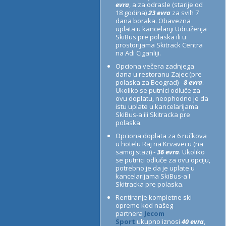
evra
, a za odrasle (starije od
18 godina)
23 evra
za svih 7
dana boraka. Obavezna
uplata u kancelariji Udruženja
SkiBus pre polaska ili u
prostorijama Skitrack Centra
na Adi Ciganliji.
Opciona večera zadnjega
dana u restoranu Zajec (pre
polaska za Beograd) -
8 evra
.
Ukoliko se putnici odluče za
ovu doplatu, neophodno je da
istu uplate u kancelarijama
SkiBus-a ili Skitracka pre
polaska.
Opciona doplata za 6 ručkova
u hotelu Raj na Krvavecu (na
samoj stazi) -
36 evra
. Ukoliko
se putnici odluče za ovu opciju,
potrebno je da je uplate u
kancelarijama SkiBus-a I
Skitracka pre polaska.
Rentiranje kompletne ski
opreme kod našeg
partnera
Jecom
Sport
ukupno iznosi
40 evra
,